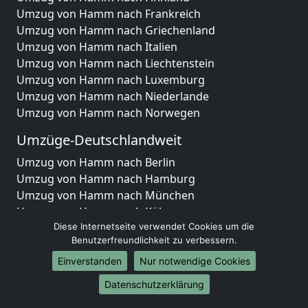
Umzug von Hamm nach Frankreich
Umzug von Hamm nach Griechenland
Umzug von Hamm nach Italien
Umzug von Hamm nach Liechtenstein
Umzug von Hamm nach Luxemburg
Umzug von Hamm nach Niederlande
Umzug von Hamm nach Norwegen
Umzüge-Deutschlandweit
Umzug von Hamm nach Berlin
Umzug von Hamm nach Hamburg
Umzug von Hamm nach München
Umzug von Hamm nach Köln
Umzug von Hamm nach Frankfurt am Main
Diese Internetseite verwendet Cookies um die
Benutzerfreundlichkeit zu verbessern.
Umzug von Hamm nach Stuttgart
Umzug von Hamm nach Düsseldorf
Einverstanden
Nur notwendige Cookies
Umzug von Hamm nach Leipzig
Datenschutzerklärung
Umzug von Hamm nach Dortmund