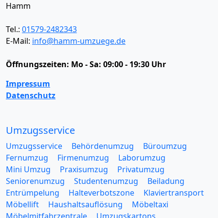
Hamm
Tel.:
01579-2482343
E-Mail:
info@hamm-umzuege.de
Öffnungszeiten:
Mo - Sa: 09:00 - 19:30 Uhr
Impressum
Datenschutz
Umzugsservice
Umzugsservice
Behördenumzug
Büroumzug
Fernumzug
Firmenumzug
Laborumzug
Mini Umzug
Praxisumzug
Privatumzug
Seniorenumzug
Studentenumzug
Beiladung
Entrümpelung
Halteverbotszone
Klaviertransport
Möbellift
Haushaltsauflösung
Möbeltaxi
Möbelmitfahrzentrale
Umzugskartons