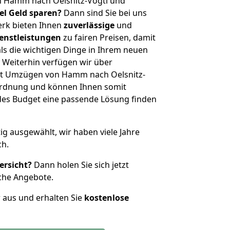
n Hamm nach Oelsnitz-Vogtl und
iel Geld sparen?
Dann sind Sie bei uns
erk bieten Ihnen
zuverlässige
und
enstleistungen
zu fairen Preisen, damit
als die wichtigen Dinge in Ihrem neuen
eiterhin verfügen wir über
it Umzügen von Hamm nach Oelsnitz-
nordnung und können Ihnen somit
edes Budget eine passende Lösung finden
tig ausgewählt, wir haben viele Jahre
ch.
ersicht?
Dann holen Sie sich jetzt
che Angebote.
r aus und erhalten Sie
kostenlose