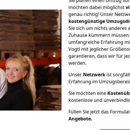
Sie planen einen Umzug vo
möchten dabei möglichst
v
genau richtig! Unser Netzw
kostengünstige Umzugsdi
Sie sich um nichts anderes 
Zuhause kümmern müssen. W
umfangreiche Erfahrung m
Vogtl mit jeglicher Größe
garantieren, dass wir für j
werden.
Unser
Netzwerk
ist sorgfäl
Erfahrung im Umzugsberei
Sie möchten eine
Kostenüb
kostenlose und unverbindli
Füllen Sie jetzt das Formula
Angebote.