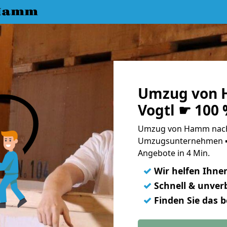
 Hamm
Umzug von H
Vogtl ☛ 100
Umzug von Hamm nach O
Umzugsunternehmen ➨
Angebote in 4 Min.
✓
Wir helfen Ihne
✓
Schnell & unverb
✓
Finden Sie das 