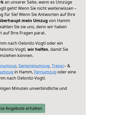
erk
an unserer Seite, wenn es Umzüge
tl geht! Wenn Sie nicht weiterwissen –
ng für Sie! Wenn Sie Antworten auf Ihre
 überhaupt mein Umzug
von Hamm
wählen Sie sie uns, denn wir haben
 auf Ihre Fragen parat.
m nach Oelsnitz-Vogtl oder ein
elsnitz-Vogtl,
wir helfen
, damit Sie
umziehen können.
enumzug
,
Seniorenumzug
,
Tresor
– &
numzug
in Hamm,
Fernumzug
oder eine
m nach Oelsnitz-Vogtl.
nigen Minuten unverbindliche und
se Angebote erhalten