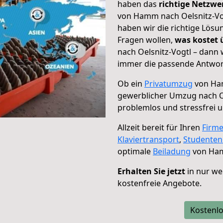
haben das
richtige Netzw
von Hamm nach Oelsnitz-Vog
haben wir die richtige Lösu
Fragen wollen,
was kostet
nach Oelsnitz-Vogtl – dann 
immer die passende Antwort
Ob ein
Privatumzug
von Ham
gewerblicher Umzug nach O
problemlos und stressfrei 
Allzeit bereit für Ihren
Firm
Klaviertransport
,
Studente
optimale
Beiladung
von Ham
Erhalten Sie jetzt
in nur we
kostenfreie Angebote.
Kostenlo