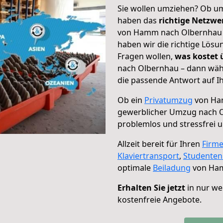
Sie wollen umziehen? Ob um
haben das
richtige Netzw
von Hamm nach Olbernhau g
haben wir die richtige Lösu
Fragen wollen,
was kostet
nach Olbernhau – dann wähl
die passende Antwort auf Ih
Ob ein
Privatumzug
von Ha
gewerblicher Umzug nach 
problemlos und stressfrei 
Allzeit bereit für Ihren
Firm
Klaviertransport
,
Studente
optimale
Beiladung
von Ham
Erhalten Sie jetzt
in nur we
kostenfreie Angebote.