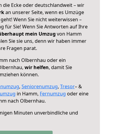
 die Ecke oder deutschlandweit – wir
erk
an unserer Seite, wenn es Umzüge
eht! Wenn Sie nicht weiterwissen –
ng für Sie! Wenn Sie Antworten auf Ihre
 überhaupt mein Umzug
von Hamm
en Sie sie uns, denn wir haben immer
re Fragen parat.
mm nach Olbernhau oder ein
Olbernhau,
wir helfen
, damit Sie
umziehen können.
enumzug
,
Seniorenumzug
,
Tresor
– &
numzug
in Hamm,
Fernumzug
oder eine
m nach Olbernhau.
nigen Minuten unverbindliche und