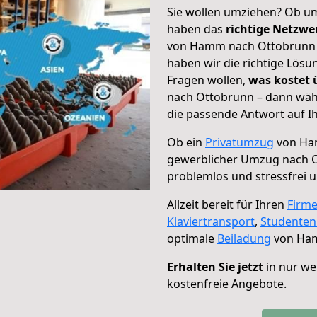
Sie wollen umziehen? Ob um
haben das
richtige Netzw
von Hamm nach Ottobrunn g
haben wir die richtige Lösu
Fragen wollen,
was kostet
nach Ottobrunn – dann wähl
die passende Antwort auf Ih
Ob ein
Privatumzug
von Ha
gewerblicher Umzug nach 
problemlos und stressfrei 
Allzeit bereit für Ihren
Firm
Klaviertransport
,
Studente
optimale
Beiladung
von Ham
Erhalten Sie jetzt
in nur we
kostenfreie Angebote.