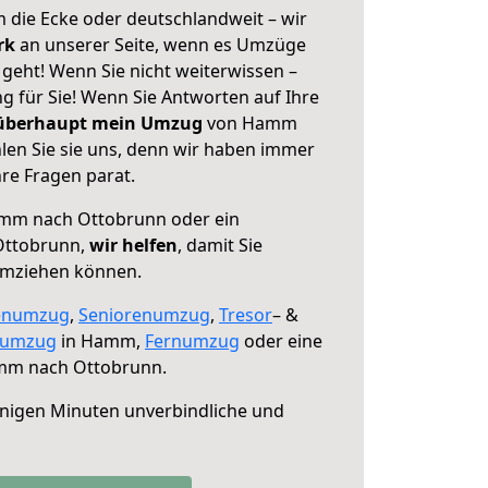
 die Ecke oder deutschlandweit – wir
erk
an unserer Seite, wenn es Umzüge
eht! Wenn Sie nicht weiterwissen –
ng für Sie! Wenn Sie Antworten auf Ihre
 überhaupt mein Umzug
von Hamm
en Sie sie uns, denn wir haben immer
re Fragen parat.
mm nach Ottobrunn oder ein
Ottobrunn,
wir helfen
, damit Sie
umziehen können.
enumzug
,
Seniorenumzug
,
Tresor
– &
numzug
in Hamm,
Fernumzug
oder eine
m nach Ottobrunn.
nigen Minuten unverbindliche und