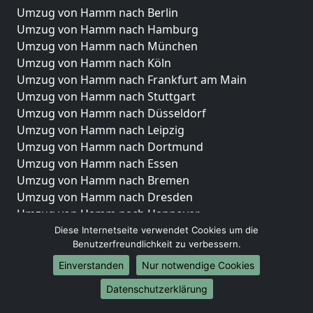
Umzug von Hamm nach Berlin
Umzug von Hamm nach Hamburg
Umzug von Hamm nach München
Umzug von Hamm nach Köln
Umzug von Hamm nach Frankfurt am Main
Umzug von Hamm nach Stuttgart
Umzug von Hamm nach Düsseldorf
Umzug von Hamm nach Leipzig
Umzug von Hamm nach Dortmund
Umzug von Hamm nach Essen
Umzug von Hamm nach Bremen
Umzug von Hamm nach Dresden
Umzug von Hamm nach Hannover
Umzug von Hamm nach Nürnberg
Diese Internetseite verwendet Cookies um die
Benutzerfreundlichkeit zu verbessern.
Umzug von Hamm nach Duisburg
Umzug von Hamm nach Bochum
Einverstanden
Nur notwendige Cookies
Umzug von Hamm nach Wuppertal
Datenschutzerklärung
Umzug von Hamm nach Bielefeld