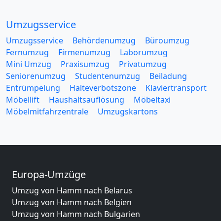
Umzugsservice
Umzugsservice
Behördenumzug
Büroumzug
Fernumzug
Firmenumzug
Laborumzug
Mini Umzug
Praxisumzug
Privatumzug
Seniorenumzug
Studentenumzug
Beiladung
Entrümpelung
Halteverbotszone
Klaviertransport
Möbellift
Haushaltsauflösung
Möbeltaxi
Möbelmitfahrzentrale
Umzugskartons
Europa-Umzüge
Umzug von Hamm nach Belarus
Umzug von Hamm nach Belgien
Umzug von Hamm nach Bulgarien