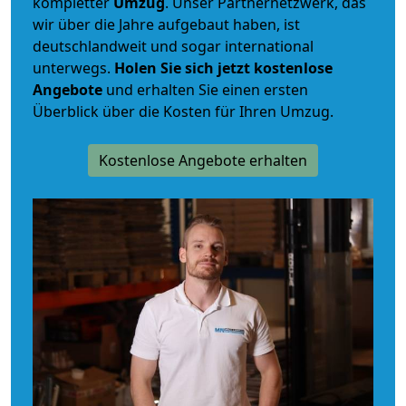
kompletter
Umzug
. Unser Partnernetzwerk, das
wir über die Jahre aufgebaut haben, ist
deutschlandweit und sogar international
unterwegs.
Holen Sie sich jetzt kostenlose
Angebote
und erhalten Sie einen ersten
Überblick über die Kosten für Ihren Umzug.
Kostenlose Angebote erhalten