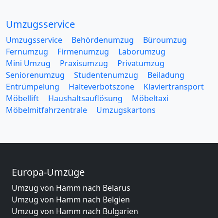
Umzugsservice
Umzugsservice
Behördenumzug
Büroumzug
Fernumzug
Firmenumzug
Laborumzug
Mini Umzug
Praxisumzug
Privatumzug
Seniorenumzug
Studentenumzug
Beiladung
Entrümpelung
Halteverbotszone
Klaviertransport
Möbellift
Haushaltsauflösung
Möbeltaxi
Möbelmitfahrzentrale
Umzugskartons
Europa-Umzüge
Umzug von Hamm nach Belarus
Umzug von Hamm nach Belgien
Umzug von Hamm nach Bulgarien