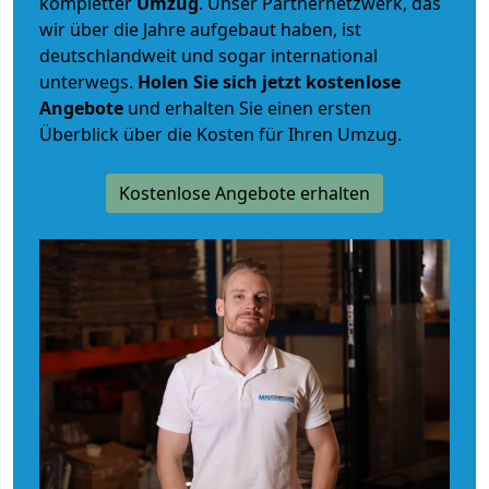
kompletter
Umzug
. Unser Partnernetzwerk, das
wir über die Jahre aufgebaut haben, ist
deutschlandweit und sogar international
unterwegs.
Holen Sie sich jetzt kostenlose
Angebote
und erhalten Sie einen ersten
Überblick über die Kosten für Ihren Umzug.
Kostenlose Angebote erhalten