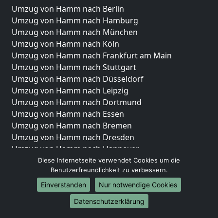
Umzug von Hamm nach Berlin
Umzug von Hamm nach Hamburg
Umzug von Hamm nach München
Umzug von Hamm nach Köln
Umzug von Hamm nach Frankfurt am Main
Umzug von Hamm nach Stuttgart
Umzug von Hamm nach Düsseldorf
Umzug von Hamm nach Leipzig
Umzug von Hamm nach Dortmund
Umzug von Hamm nach Essen
Umzug von Hamm nach Bremen
Umzug von Hamm nach Dresden
Umzug von Hamm nach Hannover
Umzug von Hamm nach Nürnberg
Diese Internetseite verwendet Cookies um die
Benutzerfreundlichkeit zu verbessern.
Umzug von Hamm nach Duisburg
Umzug von Hamm nach Bochum
Einverstanden
Nur notwendige Cookies
Umzug von Hamm nach Wuppertal
Datenschutzerklärung
Umzug von Hamm nach Bielefeld