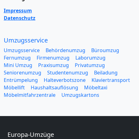
Impressum
Datenschutz
Umzugsservice
Umzugsservice
Behördenumzug
Büroumzug
Fernumzug
Firmenumzug
Laborumzug
Mini Umzug
Praxisumzug
Privatumzug
Seniorenumzug
Studentenumzug
Beiladung
Entrümpelung
Halteverbotszone
Klaviertransport
Möbellift
Haushaltsauflösung
Möbeltaxi
Möbelmitfahrzentrale
Umzugskartons
Europa-Umzüge