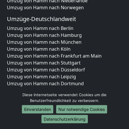
Umzug von Hamm nach Niederlande
Umzug von Hamm nach Norwegen
Umzüge-Deutschlandweit
Umzug von Hamm nach Berlin
Umzug von Hamm nach Hamburg
Umzug von Hamm nach München
Umzug von Hamm nach Köln
Umzug von Hamm nach Frankfurt am Main
Umzug von Hamm nach Stuttgart
Umzug von Hamm nach Düsseldorf
Umzug von Hamm nach Leipzig
Umzug von Hamm nach Dortmund
Umzug von Hamm nach Essen
Diese Internetseite verwendet Cookies um die
Umzug von Hamm nach Bremen
Benutzerfreundlichkeit zu verbessern.
Umzug von Hamm nach Dresden
Einverstanden
Nur notwendige Cookies
Umzug von Hamm nach Hannover
Umzug von Hamm nach Nürnberg
Datenschutzerklärung
Umzug von Hamm nach Duisburg