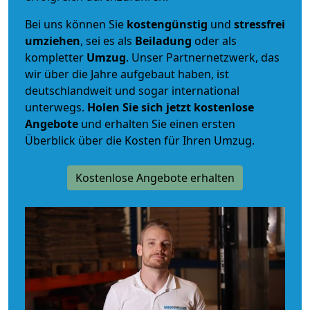
Bei uns können Sie
kostengünstig
und
stressfrei
umziehen
, sei es als
Beiladung
oder als
kompletter
Umzug
. Unser Partnernetzwerk, das
wir über die Jahre aufgebaut haben, ist
deutschlandweit und sogar international
unterwegs.
Holen Sie sich jetzt kostenlose
Angebote
und erhalten Sie einen ersten
Überblick über die Kosten für Ihren Umzug.
Kostenlose Angebote erhalten