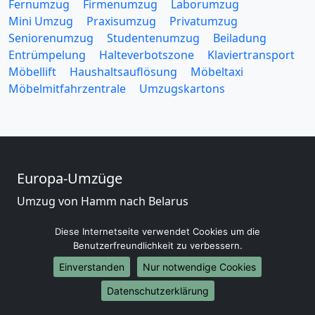
Fernumzug
Firmenumzug
Laborumzug
Mini Umzug
Praxisumzug
Privatumzug
Seniorenumzug
Studentenumzug
Beiladung
Entrümpelung
Halteverbotszone
Klaviertransport
Möbellift
Haushaltsauflösung
Möbeltaxi
Möbelmitfahrzentrale
Umzugskartons
Europa-Umzüge
Umzug von Hamm nach Belarus
Umzug von Hamm nach Belgien
Diese Internetseite verwendet Cookies um die
Umzug von Hamm nach Bulgarien
Benutzerfreundlichkeit zu verbessern.
Umzug von Hamm nach Dänemark
Umzug von Hamm nach England
Einverstanden
Nur notwendige Cookies
Umzug von Hamm nach Portugal
Datenschutzerklärung
Umzug von Hamm nach Bosnien und Herzegowina