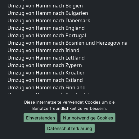
Umzug von Hamm nach Belgien
Umzug von Hamm nach Bulgarien
Umzug von Hamm nach Dänemark
Umzug von Hamm nach England
Umzug von Hamm nach Portugal
Umzug von Hamm nach Bosnien und Herzegowina
Umzug von Hamm nach Irland
Umzug von Hamm nach Lettland
Umzug von Hamm nach Zypern
Umzug von Hamm nach Kroatien
Umzug von Hamm nach Estland
Umzug von Hamm nach Finnland
Umzug von Hamm nach Frankreich
Umzug von Hamm nach Griechenland
Diese Internetseite verwendet Cookies um die
Benutzerfreundlichkeit zu verbessern.
Umzug von Hamm nach Italien
Umzug von Hamm nach Liechtenstein
Einverstanden
Nur notwendige Cookies
Umzug von Hamm nach Luxemburg
Datenschutzerklärung
Umzug von Hamm nach Niederlande