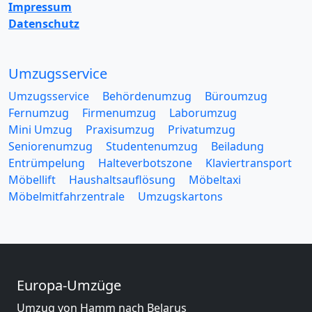
Impressum
Datenschutz
Umzugsservice
Umzugsservice
Behördenumzug
Büroumzug
Fernumzug
Firmenumzug
Laborumzug
Mini Umzug
Praxisumzug
Privatumzug
Seniorenumzug
Studentenumzug
Beiladung
Entrümpelung
Halteverbotszone
Klaviertransport
Möbellift
Haushaltsauflösung
Möbeltaxi
Möbelmitfahrzentrale
Umzugskartons
Europa-Umzüge
Umzug von Hamm nach Belarus