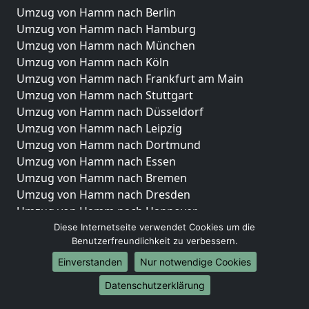
Umzug von Hamm nach Berlin
Umzug von Hamm nach Hamburg
Umzug von Hamm nach München
Umzug von Hamm nach Köln
Umzug von Hamm nach Frankfurt am Main
Umzug von Hamm nach Stuttgart
Umzug von Hamm nach Düsseldorf
Umzug von Hamm nach Leipzig
Umzug von Hamm nach Dortmund
Umzug von Hamm nach Essen
Umzug von Hamm nach Bremen
Umzug von Hamm nach Dresden
Umzug von Hamm nach Hannover
Umzug von Hamm nach Nürnberg
Diese Internetseite verwendet Cookies um die
Benutzerfreundlichkeit zu verbessern.
Umzug von Hamm nach Duisburg
Umzug von Hamm nach Bochum
Einverstanden
Nur notwendige Cookies
Umzug von Hamm nach Wuppertal
Datenschutzerklärung
Umzug von Hamm nach Bielefeld