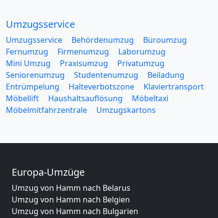
Umzugsservice
Umzugsservice
Behördenumzug
Büroumzug
Fernumzug
Firmenumzug
Laborumzug
Mini Umzug
Praxisumzug
Privatumzug
Seniorenumzug
Studentenumzug
Beiladung
Entrümpelung
Halteverbotszone
Klaviertransport
Möbellift
Haushaltsauflösung
Möbeltaxi
Möbelmitfahrzentrale
Umzugskartons
Europa-Umzüge
Umzug von Hamm nach Belarus
Umzug von Hamm nach Belgien
Umzug von Hamm nach Bulgarien