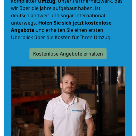
kompletter
Umzug
. Unser Partnernetzwerk, das
wir über die Jahre aufgebaut haben, ist
deutschlandweit und sogar international
unterwegs.
Holen Sie sich jetzt kostenlose
Angebote
und erhalten Sie einen ersten
Überblick über die Kosten für Ihren Umzug.
Kostenlose Angebote erhalten