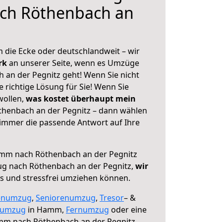
ch Röthenbach an
 die Ecke oder deutschlandweit – wir
erk
an unserer Seite, wenn es Umzüge
an der Pegnitz geht! Wenn Sie nicht
e richtige Lösung für Sie! Wenn Sie
wollen,
was kostet überhaupt mein
enbach an der Pegnitz – dann wählen
 immer die passende Antwort auf Ihre
m nach Röthenbach an der Pegnitz
ug nach Röthenbach an der Pegnitz,
wir
os und stressfrei umziehen können.
enumzug
,
Seniorenumzug
,
Tresor
– &
numzug
in Hamm,
Fernumzug
oder eine
m nach Röthenbach an der Pegnitz.