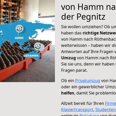
von Hamm na
der Pegnitz
Sie wollen umziehen? Ob um
haben das
richtige Netzw
von Hamm nach Röthenbach 
weiterwissen – haben wir di
Antworten auf Ihre Fragen 
Umzug
von Hamm nach Röth
Sie sie uns, denn wir haben
Fragen parat.
Ob ein
Privatumzug
von Ham
oder ein gewerblicher Umz
helfen
, damit Sie probleml
Allzeit bereit für Ihren
Firm
Klaviertransport
,
Studente
optimale
Beiladung
von Ham