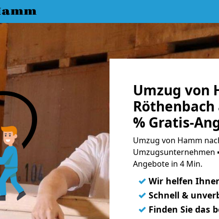
 Hamm
Umzug von 
Röthenbach 
% Gratis-An
Umzug von Hamm nach 
Umzugsunternehmen ➨
Angebote in 4 Min.
✓
Wir helfen Ihne
✓
Schnell & unverb
✓
Finden Sie das 