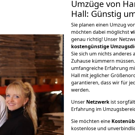
Umzüge von Ha
Hall: Günstig u
Sie planen einen Umzug vo
möchten dabei möglichst
v
genau richtig! Unser Netzw
kostengünstige Umzugsdi
Sie sich um nichts anderes 
Zuhause kümmern müssen. W
umfangreiche Erfahrung m
Hall mit jeglicher Größeno
garantieren, dass wir für j
werden.
Unser
Netzwerk
ist sorgfäl
Erfahrung im Umzugsberei
Sie möchten eine
Kostenüb
kostenlose und unverbindli