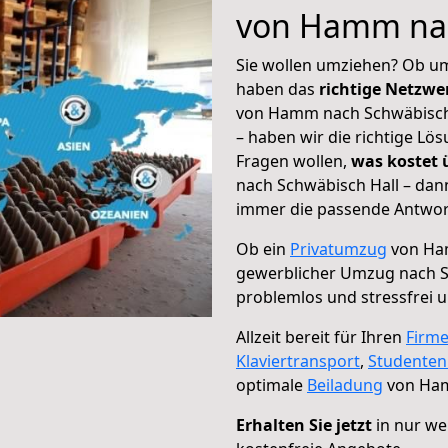
von Hamm nac
Sie wollen umziehen? Ob um
haben das
richtige Netzw
von Hamm nach Schwäbisch H
– haben wir die richtige Lö
Fragen wollen,
was kostet
nach Schwäbisch Hall – dan
immer die passende Antwort
Ob ein
Privatumzug
von Ham
gewerblicher Umzug nach S
problemlos und stressfrei 
Allzeit bereit für Ihren
Firm
Klaviertransport
,
Studente
optimale
Beiladung
von Ham
Erhalten Sie jetzt
in nur we