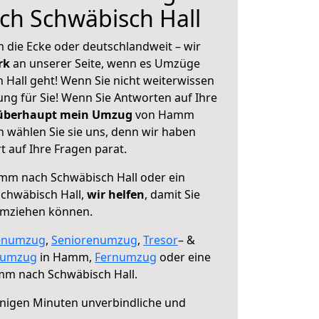
h Schwäbisch Hall
 die Ecke oder deutschlandweit – wir
erk
an unserer Seite, wenn es Umzüge
all geht! Wenn Sie nicht weiterwissen
sung für Sie! Wenn Sie Antworten auf Ihre
 überhaupt mein Umzug
von Hamm
n wählen Sie sie uns, denn wir haben
 auf Ihre Fragen parat.
m nach Schwäbisch Hall oder ein
chwäbisch Hall,
wir helfen
, damit Sie
umziehen können.
enumzug
,
Seniorenumzug
,
Tresor
– &
numzug
in Hamm,
Fernumzug
oder eine
m nach Schwäbisch Hall.
nigen Minuten unverbindliche und