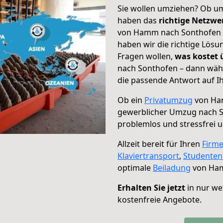
Sie wollen umziehen? Ob um
haben das
richtige Netzw
von Hamm nach Sonthofen g
haben wir die richtige Lösu
Fragen wollen,
was kostet
nach Sonthofen – dann wähl
die passende Antwort auf Ih
Ob ein
Privatumzug
von Ha
gewerblicher Umzug nach 
problemlos und stressfrei 
Allzeit bereit für Ihren
Firm
Klaviertransport
,
Studente
optimale
Beiladung
von Ham
Erhalten Sie jetzt
in nur we
kostenfreie Angebote.