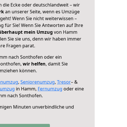
 die Ecke oder deutschlandweit – wir
erk
an unserer Seite, wenn es Umzüge
eht! Wenn Sie nicht weiterwissen –
ng für Sie! Wenn Sie Antworten auf Ihre
 überhaupt mein Umzug
von Hamm
en Sie sie uns, denn wir haben immer
re Fragen parat.
mm nach Sonthofen oder ein
Sonthofen,
wir helfen
, damit Sie
umziehen können.
enumzug
,
Seniorenumzug
,
Tresor
– &
numzug
in Hamm,
Fernumzug
oder eine
m nach Sonthofen.
nigen Minuten unverbindliche und