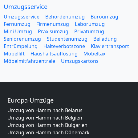
Umzugsservice
Umzugsservice
Behördenumzug
Büroumzug
Fernumzug
Firmenumzug
Laborumzug
Mini Umzug
Praxisumzug
Privatumzug
Seniorenumzug
Studentenumzug
Beiladung
Entrümpelung
Halteverbotszone
Klaviertransport
Möbellift
Haushaltsauflösung
Möbeltaxi
Möbelmitfahrzentrale
Umzugskartons
Europa-Umzüge
Umzug von Hamm nach Belarus
Umzug von Hamm nach Belgien
Umzug von Hamm nach Bulgarien
Umzug von Hamm nach Dänemark