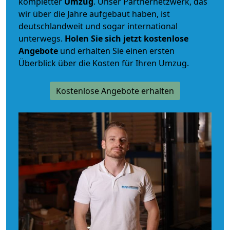
kompletter
Umzug
. Unser Partnernetzwerk, das
wir über die Jahre aufgebaut haben, ist
deutschlandweit und sogar international
unterwegs.
Holen Sie sich jetzt kostenlose
Angebote
und erhalten Sie einen ersten
Überblick über die Kosten für Ihren Umzug.
Kostenlose Angebote erhalten