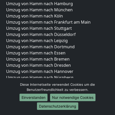
Umzug von Hamm nach Hamburg
Umzug von Hamm nach München
Umzug von Hamm nach Köln
Umzug von Hamm nach Frankfurt am Main
Umzug von Hamm nach Stuttgart
Umzug von Hamm nach Düsseldorf
Umzug von Hamm nach Leipzig
Umzug von Hamm nach Dortmund
Umzug von Hamm nach Essen
Umzug von Hamm nach Bremen
Umzug von Hamm nach Dresden
Umzug von Hamm nach Hannover
Umzug von Hamm nach Nürnberg
Umzug von Hamm nach Duisburg
Diese Internetseite verwendet Cookies um die
Umzug von Hamm nach Bochum
Benutzerfreundlichkeit zu verbessern.
Umzug von Hamm nach Wuppertal
Einverstanden
Nur notwendige Cookies
Umzug von Hamm nach Bielefeld
Datenschutzerklärung
Umzug von Hamm nach Bonn
Umzug von Hamm nach Münster