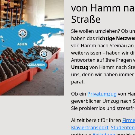
von Hamm nac
Straße
Sie wollen umziehen? Ob um
haben das
richtige Netzw
von Hamm nach Steinau an d
weiterwissen – haben wir di
Antworten auf Ihre Fragen 
Umzug
von Hamm nach Stein
uns, denn wir haben immer 
parat.
Ob ein
Privatumzug
von Ham
gewerblicher Umzug nach S
Sie problemlos und stressf
Allzeit bereit für Ihren
Firm
Klaviertransport
,
Studente
optimale
Beiladung
von Ham