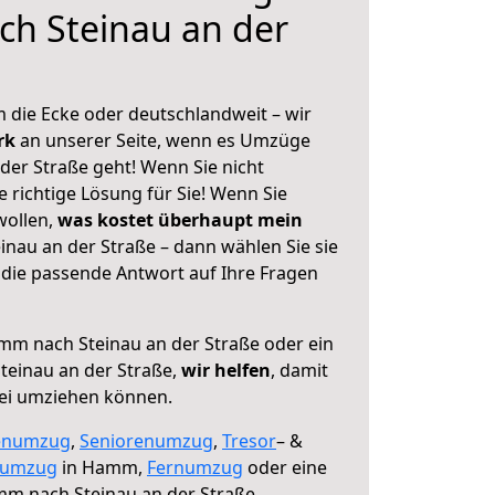
h Steinau an der
 die Ecke oder deutschlandweit – wir
erk
an unserer Seite, wenn es Umzüge
er Straße geht! Wenn Sie nicht
e richtige Lösung für Sie! Wenn Sie
wollen,
was kostet überhaupt mein
au an der Straße – dann wählen Sie sie
die passende Antwort auf Ihre Fragen
m nach Steinau an der Straße oder ein
teinau an der Straße,
wir helfen
, damit
rei umziehen können.
enumzug
,
Seniorenumzug
,
Tresor
– &
numzug
in Hamm,
Fernumzug
oder eine
m nach Steinau an der Straße.