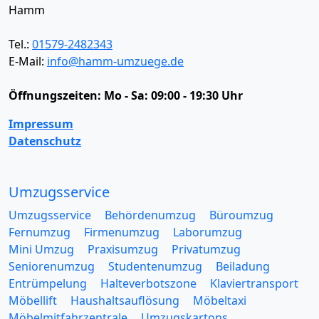
Hamm
Tel.:
01579-2482343
E-Mail:
info@hamm-umzuege.de
Öffnungszeiten:
Mo - Sa: 09:00 - 19:30 Uhr
Impressum
Datenschutz
Umzugsservice
Umzugsservice
Behördenumzug
Büroumzug
Fernumzug
Firmenumzug
Laborumzug
Mini Umzug
Praxisumzug
Privatumzug
Seniorenumzug
Studentenumzug
Beiladung
Entrümpelung
Halteverbotszone
Klaviertransport
Möbellift
Haushaltsauflösung
Möbeltaxi
Möbelmitfahrzentrale
Umzugskartons