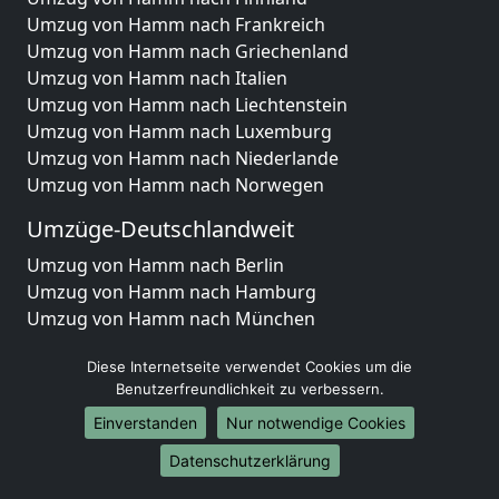
Umzug von Hamm nach Frankreich
Umzug von Hamm nach Griechenland
Umzug von Hamm nach Italien
Umzug von Hamm nach Liechtenstein
Umzug von Hamm nach Luxemburg
Umzug von Hamm nach Niederlande
Umzug von Hamm nach Norwegen
Umzüge-Deutschlandweit
Umzug von Hamm nach Berlin
Umzug von Hamm nach Hamburg
Umzug von Hamm nach München
Umzug von Hamm nach Köln
Diese Internetseite verwendet Cookies um die
Umzug von Hamm nach Frankfurt am Main
Benutzerfreundlichkeit zu verbessern.
Umzug von Hamm nach Stuttgart
Umzug von Hamm nach Düsseldorf
Einverstanden
Nur notwendige Cookies
Umzug von Hamm nach Leipzig
Datenschutzerklärung
Umzug von Hamm nach Dortmund