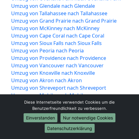
Umzug von Glendale nach Glendale
Umzug von Tallahassee nach Tallahassee
Umzug von Grand Prairie nach Grand Prairie
Umzug von McKinney nach McKinney
Umzug von Cape Coral nach Cape Coral
Umzug von Sioux Falls nach Sioux Falls
Umzug von Peoria nach Peoria
Umzug von Providence nach Providence
Umzug von Vancouver nach Vancouver
Umzug von Knoxville nach Knoxville
Umzug von Akron nach Akron
Umzug von Shreveport nach Shreveport
Umzug von Mobile nach Mobile
Umzug von Brownsville nach Brownsville
Diese Internetseite verwendet Cookies um die
Benutzerfreundlichkeit zu verbessern.
Umzug von Newport News nach Newport
News
Einverstanden
Nur notwendige Cookies
Umzug von Fort Lauderdale nach Fort
Datenschutzerklärung
Lauderdale