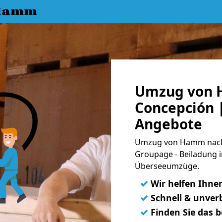
 Hamm
Umzug von 
Concepción |
Angebote
Umzug von Hamm nach C
Groupage - Beiladung i
Überseeumzüge.
✓
Wir helfen Ihne
✓
Schnell & unverb
✓
Finden Sie das 