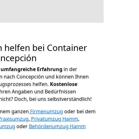
 helfen bei Container
oncepción
r
umfangreiche Erfahrung
in der
 nach Concepción und können Ihnen
ugsprozesses helfen.
K
ostenlose
 Ihren Angaben und Bedürfnissen
icht? Doch, bei uns selbstverständlich!
einem ganzen
Firmenumzug
oder bei dem
Praxisumzug
,
Privatumzug Hamm
,
numzug
oder
Behördenumzug Hamm