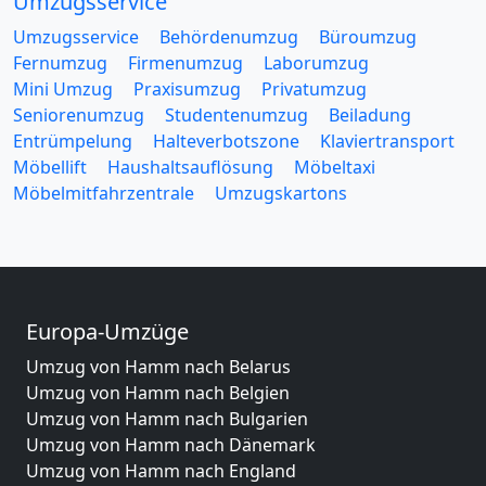
Umzugsservice
Umzugsservice
Behördenumzug
Büroumzug
Fernumzug
Firmenumzug
Laborumzug
Mini Umzug
Praxisumzug
Privatumzug
Seniorenumzug
Studentenumzug
Beiladung
Entrümpelung
Halteverbotszone
Klaviertransport
Möbellift
Haushaltsauflösung
Möbeltaxi
Möbelmitfahrzentrale
Umzugskartons
Europa-Umzüge
Umzug von Hamm nach Belarus
Umzug von Hamm nach Belgien
Umzug von Hamm nach Bulgarien
Umzug von Hamm nach Dänemark
Umzug von Hamm nach England