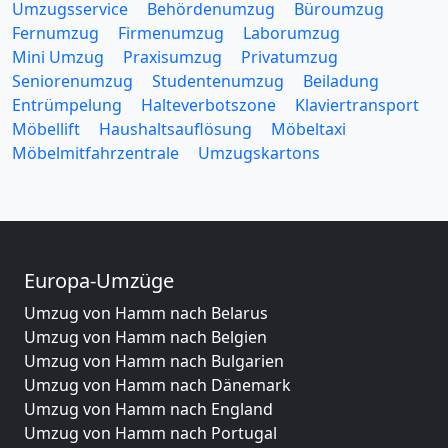
Umzugsservice
Behördenumzug
Büroumzug
Fernumzug
Firmenumzug
Laborumzug
Mini Umzug
Praxisumzug
Privatumzug
Seniorenumzug
Studentenumzug
Beiladung
Entrümpelung
Halteverbotszone
Klaviertransport
Möbellift
Haushaltsauflösung
Möbeltaxi
Möbelmitfahrzentrale
Umzugskartons
Europa-Umzüge
Umzug von Hamm nach Belarus
Umzug von Hamm nach Belgien
Umzug von Hamm nach Bulgarien
Umzug von Hamm nach Dänemark
Umzug von Hamm nach England
Umzug von Hamm nach Portugal