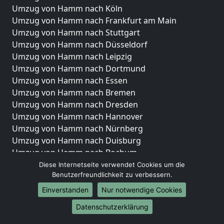
Umzug von Hamm nach Köln
Umzug von Hamm nach Frankfurt am Main
Umzug von Hamm nach Stuttgart
Umzug von Hamm nach Düsseldorf
Umzug von Hamm nach Leipzig
Umzug von Hamm nach Dortmund
Umzug von Hamm nach Essen
Umzug von Hamm nach Bremen
Umzug von Hamm nach Dresden
Umzug von Hamm nach Hannover
Umzug von Hamm nach Nürnberg
Umzug von Hamm nach Duisburg
Umzug von Hamm nach Bochum
Umzug von Hamm nach Wuppertal
Diese Internetseite verwendet Cookies um die
Benutzerfreundlichkeit zu verbessern.
Umzug von Hamm nach Bielefeld
Umzug von Hamm nach Bonn
Einverstanden
Nur notwendige Cookies
Umzug von Hamm nach Münster
Datenschutzerklärung
Internationale-Umzüge