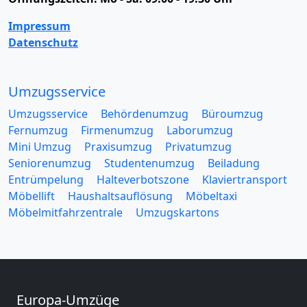
Impressum
Datenschutz
Umzugsservice
Umzugsservice
Behördenumzug
Büroumzug
Fernumzug
Firmenumzug
Laborumzug
Mini Umzug
Praxisumzug
Privatumzug
Seniorenumzug
Studentenumzug
Beiladung
Entrümpelung
Halteverbotszone
Klaviertransport
Möbellift
Haushaltsauflösung
Möbeltaxi
Möbelmitfahrzentrale
Umzugskartons
Europa-Umzüge