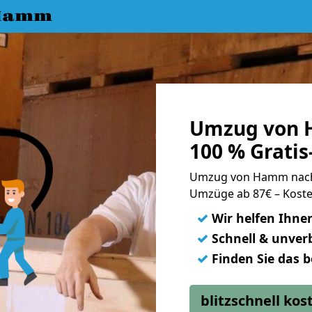
 Hamm
Umzug von 
100 % Grati
Umzug von Hamm nach
Umzüge ab 87€ – Koste
✓
Wir helfen Ihne
✓
Schnell & unverb
✓
Finden Sie das 
blitzschnell ko