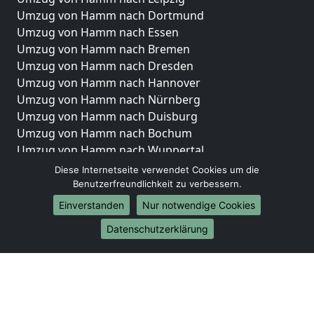
Umzug von Hamm nach Dortmund
Umzug von Hamm nach Essen
Umzug von Hamm nach Bremen
Umzug von Hamm nach Dresden
Umzug von Hamm nach Hannover
Umzug von Hamm nach Nürnberg
Umzug von Hamm nach Duisburg
Umzug von Hamm nach Bochum
Umzug von Hamm nach Wuppertal
Umzug von Hamm nach Bielefeld
Diese Internetseite verwendet Cookies um die
Umzug von Hamm nach Bonn
Benutzerfreundlichkeit zu verbessern.
Umzug von Hamm nach Münster
Einverstanden
Nur notwendige Cookies
Internationale-Umzüge
Datenschutzerklärung
Umzug von Hamm nach Brasilien
Umzug von Hamm nach Brunei Darussalam
Umzug von Hamm nach Burkina Faso
Umzug von Hamm nach Burundi