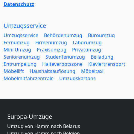
Datenschutz
Umzugsservice
Umzugsservice
Behördenumzug
Büroumzug
Fernumzug
Firmenumzug
Laborumzug
Mini Umzug
Praxisumzug
Privatumzug
Seniorenumzug
Studentenumzug
Beiladung
Entrümpelung
Halteverbotszone
Klaviertransport
Möbellift
Haushaltsauflösung
Möbeltaxi
Möbelmitfahrzentrale
Umzugskartons
Europa-Umzüge
Umzug von Hamm nach Belarus
Umzug von Hamm nach Belgien