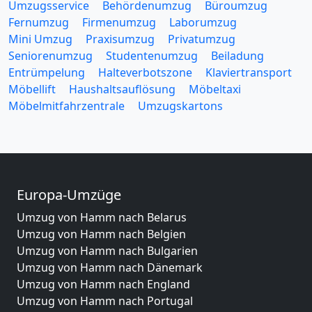
Umzugsservice
Behördenumzug
Büroumzug
Fernumzug
Firmenumzug
Laborumzug
Mini Umzug
Praxisumzug
Privatumzug
Seniorenumzug
Studentenumzug
Beiladung
Entrümpelung
Halteverbotszone
Klaviertransport
Möbellift
Haushaltsauflösung
Möbeltaxi
Möbelmitfahrzentrale
Umzugskartons
Europa-Umzüge
Umzug von Hamm nach Belarus
Umzug von Hamm nach Belgien
Umzug von Hamm nach Bulgarien
Umzug von Hamm nach Dänemark
Umzug von Hamm nach England
Umzug von Hamm nach Portugal