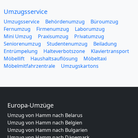
Umzugsservice
Umzugsservice
Behördenumzug
Büroumzug
Fernumzug
Firmenumzug
Laborumzug
Mini Umzug
Praxisumzug
Privatumzug
Seniorenumzug
Studentenumzug
Beiladung
Entrümpelung
Halteverbotszone
Klaviertransport
Möbellift
Haushaltsauflösung
Möbeltaxi
Möbelmitfahrzentrale
Umzugskartons
Europa-Umzüge
Umzug von Hamm nach Belarus
Umzug von Hamm nach Belgien
Umzug von Hamm nach Bulgarien
Umzug von Hamm nach Dänemark