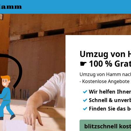
 Hamm
Umzug von 
☛ 100 % Gra
Umzug von Hamm nach
- Kostenlose Angebote
✓
Wir helfen Ihne
✓
Schnell & unverb
✓
Finden Sie das 
blitzschnell ko