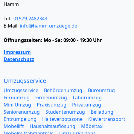
Hamm
Tel.:
01579-2482343
E-Mail:
info@hamm-umzuege.de
Öffnungszeiten:
Mo - Sa: 09:00 - 19:30 Uhr
Impressum
Datenschutz
Umzugsservice
Umzugsservice
Behördenumzug
Büroumzug
Fernumzug
Firmenumzug
Laborumzug
Mini Umzug
Praxisumzug
Privatumzug
Seniorenumzug
Studentenumzug
Beiladung
Entrümpelung
Halteverbotszone
Klaviertransport
Möbellift
Haushaltsauflösung
Möbeltaxi
Möbelmitfahrzentrale
Umzugskartons