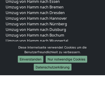
Umzug von Hamm nach Essen
Umzug von Hamm nach Bremen
Umzug von Hamm nach Dresden
Umzug von Hamm nach Hannover
Umzug von Hamm nach Nürnberg
Umzug von Hamm nach Duisburg
Umzug von Hamm nach Bochum
Umzug von Hamm nach Wuppertal
Umzug von Hamm nach Bielefeld
Diese Internetseite verwendet Cookies um die
Umzug von Hamm nach Bonn
Benutzerfreundlichkeit zu verbessern.
Umzug von Hamm nach Münster
Einverstanden
Nur notwendige Cookies
Internationale-Umzüge
Datenschutzerklärung
Umzug von Hamm nach Brasilien
Umzug von Hamm nach Brunei Darussalam
Umzug von Hamm nach Burkina Faso
Umzug von Hamm nach Burundi
Umzug von Hamm nach Chile
Umzug von Hamm nach China