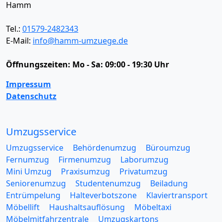
Hamm
Tel.:
01579-2482343
E-Mail:
info@hamm-umzuege.de
Öffnungszeiten:
Mo - Sa: 09:00 - 19:30 Uhr
Impressum
Datenschutz
Umzugsservice
Umzugsservice
Behördenumzug
Büroumzug
Fernumzug
Firmenumzug
Laborumzug
Mini Umzug
Praxisumzug
Privatumzug
Seniorenumzug
Studentenumzug
Beiladung
Entrümpelung
Halteverbotszone
Klaviertransport
Möbellift
Haushaltsauflösung
Möbeltaxi
Möbelmitfahrzentrale
Umzugskartons