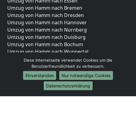
Umzug von Hamm nach Essen
Umzug von Hamm nach Bremen
Umzug von Hamm nach Dresden
Umzug von Hamm nach Hannover
Umzug von Hamm nach Nürnberg
Umzug von Hamm nach Duisburg
Umzug von Hamm nach Bochum
Umzug von Hamm nach Wuppertal
Umzug von Hamm nach Bielefeld
Diese Internetseite verwendet Cookies um die
Umzug von Hamm nach Bonn
Benutzerfreundlichkeit zu verbessern.
Umzug von Hamm nach Münster
Einverstanden
Nur notwendige Cookies
Internationale-Umzüge
Datenschutzerklärung
Umzug von Hamm nach Brasilien
Umzug von Hamm nach Brunei Darussalam
Umzug von Hamm nach Burkina Faso
Umzug von Hamm nach Burundi
Umzug von Hamm nach Chile
Umzug von Hamm nach China