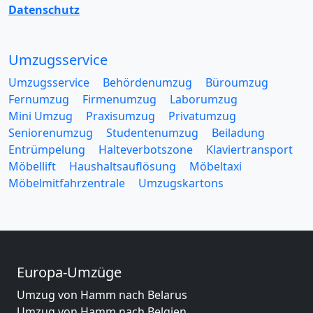
Datenschutz
Umzugsservice
Umzugsservice
Behördenumzug
Büroumzug
Fernumzug
Firmenumzug
Laborumzug
Mini Umzug
Praxisumzug
Privatumzug
Seniorenumzug
Studentenumzug
Beiladung
Entrümpelung
Halteverbotszone
Klaviertransport
Möbellift
Haushaltsauflösung
Möbeltaxi
Möbelmitfahrzentrale
Umzugskartons
Europa-Umzüge
Umzug von Hamm nach Belarus
Umzug von Hamm nach Belgien