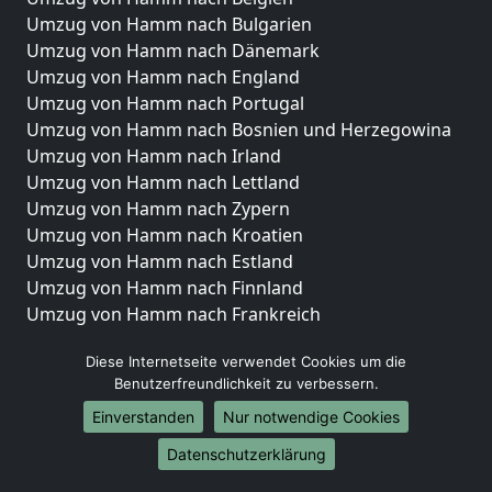
Umzug von Hamm nach Bulgarien
Umzug von Hamm nach Dänemark
Umzug von Hamm nach England
Umzug von Hamm nach Portugal
Umzug von Hamm nach Bosnien und Herzegowina
Umzug von Hamm nach Irland
Umzug von Hamm nach Lettland
Umzug von Hamm nach Zypern
Umzug von Hamm nach Kroatien
Umzug von Hamm nach Estland
Umzug von Hamm nach Finnland
Umzug von Hamm nach Frankreich
Umzug von Hamm nach Griechenland
Diese Internetseite verwendet Cookies um die
Umzug von Hamm nach Italien
Benutzerfreundlichkeit zu verbessern.
Umzug von Hamm nach Liechtenstein
Einverstanden
Nur notwendige Cookies
Umzug von Hamm nach Luxemburg
Umzug von Hamm nach Niederlande
Datenschutzerklärung
Umzug von Hamm nach Norwegen