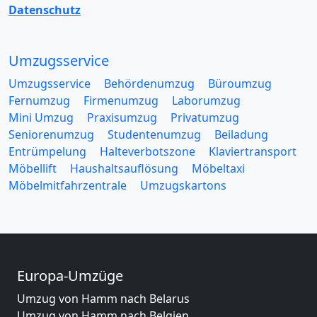
Datenschutz
Umzugsservice
Umzugsservice
Behördenumzug
Büroumzug
Fernumzug
Firmenumzug
Laborumzug
Mini Umzug
Praxisumzug
Privatumzug
Seniorenumzug
Studentenumzug
Beiladung
Entrümpelung
Halteverbotszone
Klaviertransport
Möbellift
Haushaltsauflösung
Möbeltaxi
Möbelmitfahrzentrale
Umzugskartons
Europa-Umzüge
Umzug von Hamm nach Belarus
Umzug von Hamm nach Belgien