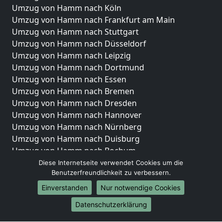
Umzug von Hamm nach Köln
Umzug von Hamm nach Frankfurt am Main
Umzug von Hamm nach Stuttgart
Umzug von Hamm nach Düsseldorf
Umzug von Hamm nach Leipzig
Umzug von Hamm nach Dortmund
Umzug von Hamm nach Essen
Umzug von Hamm nach Bremen
Umzug von Hamm nach Dresden
Umzug von Hamm nach Hannover
Umzug von Hamm nach Nürnberg
Umzug von Hamm nach Duisburg
Umzug von Hamm nach Bochum
Umzug von Hamm nach Wuppertal
Diese Internetseite verwendet Cookies um die
Benutzerfreundlichkeit zu verbessern.
Umzug von Hamm nach Bielefeld
Umzug von Hamm nach Bonn
Einverstanden
Nur notwendige Cookies
Umzug von Hamm nach Münster
Datenschutzerklärung
Internationale-Umzüge