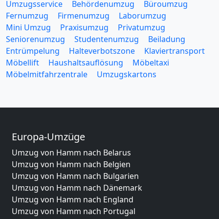
Umzugsservice
Behördenumzug
Büroumzug
Fernumzug
Firmenumzug
Laborumzug
Mini Umzug
Praxisumzug
Privatumzug
Seniorenumzug
Studentenumzug
Beiladung
Entrümpelung
Halteverbotszone
Klaviertransport
Möbellift
Haushaltsauflösung
Möbeltaxi
Möbelmitfahrzentrale
Umzugskartons
Europa-Umzüge
Umzug von Hamm nach Belarus
Umzug von Hamm nach Belgien
Umzug von Hamm nach Bulgarien
Umzug von Hamm nach Dänemark
Umzug von Hamm nach England
Umzug von Hamm nach Portugal