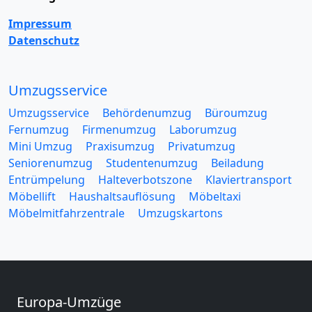
Impressum
Datenschutz
Umzugsservice
Umzugsservice
Behördenumzug
Büroumzug
Fernumzug
Firmenumzug
Laborumzug
Mini Umzug
Praxisumzug
Privatumzug
Seniorenumzug
Studentenumzug
Beiladung
Entrümpelung
Halteverbotszone
Klaviertransport
Möbellift
Haushaltsauflösung
Möbeltaxi
Möbelmitfahrzentrale
Umzugskartons
Europa-Umzüge