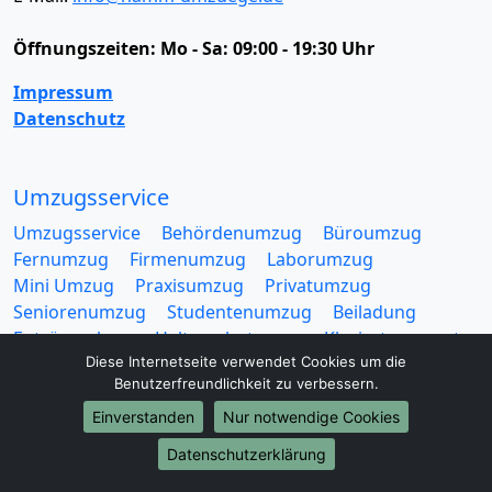
Öffnungszeiten:
Mo - Sa: 09:00 - 19:30 Uhr
Impressum
Datenschutz
Umzugsservice
Umzugsservice
Behördenumzug
Büroumzug
Fernumzug
Firmenumzug
Laborumzug
Mini Umzug
Praxisumzug
Privatumzug
Seniorenumzug
Studentenumzug
Beiladung
Entrümpelung
Halteverbotszone
Klaviertransport
Möbellift
Haushaltsauflösung
Möbeltaxi
Diese Internetseite verwendet Cookies um die
Benutzerfreundlichkeit zu verbessern.
Möbelmitfahrzentrale
Umzugskartons
Einverstanden
Nur notwendige Cookies
Datenschutzerklärung