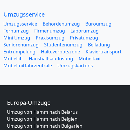
Umzugsservice
Umzugsservice
Behördenumzug
Büroumzug
Fernumzug
Firmenumzug
Laborumzug
Mini Umzug
Praxisumzug
Privatumzug
Seniorenumzug
Studentenumzug
Beiladung
Entrümpelung
Halteverbotszone
Klaviertransport
Möbellift
Haushaltsauflösung
Möbeltaxi
Möbelmitfahrzentrale
Umzugskartons
Europa-Umzüge
Umzug von Hamm nach Belarus
Umzug von Hamm nach Belgien
Umzug von Hamm nach Bulgarien