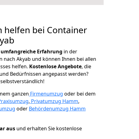
 helfen bei Container
kyab
r
umfangreiche Erfahrung
in der
nach Akyab und können Ihnen bei allen
sses helfen.
K
ostenlose Angebote
, die
und Bedürfnissen angepasst werden?
 selbstverständlich!
einem ganzen
Firmenumzug
oder bei dem
Praxisumzug
,
Privatumzug Hamm
,
numzug
oder
Behördenumzug Hamm
lar aus
und erhalten Sie kostenlose