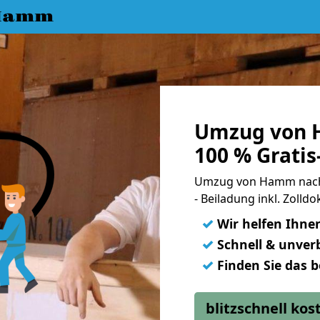
 Hamm
Umzug von 
100 % Grati
Umzug von Hamm nach 
- Beiladung inkl. Zoll
✓
Wir helfen Ihne
✓
Schnell & unverb
✓
Finden Sie das 
blitzschnell ko