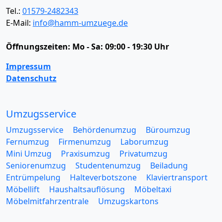
Tel.:
01579-2482343
E-Mail:
info@hamm-umzuege.de
Öffnungszeiten:
Mo - Sa: 09:00 - 19:30 Uhr
Impressum
Datenschutz
Umzugsservice
Umzugsservice
Behördenumzug
Büroumzug
Fernumzug
Firmenumzug
Laborumzug
Mini Umzug
Praxisumzug
Privatumzug
Seniorenumzug
Studentenumzug
Beiladung
Entrümpelung
Halteverbotszone
Klaviertransport
Möbellift
Haushaltsauflösung
Möbeltaxi
Möbelmitfahrzentrale
Umzugskartons