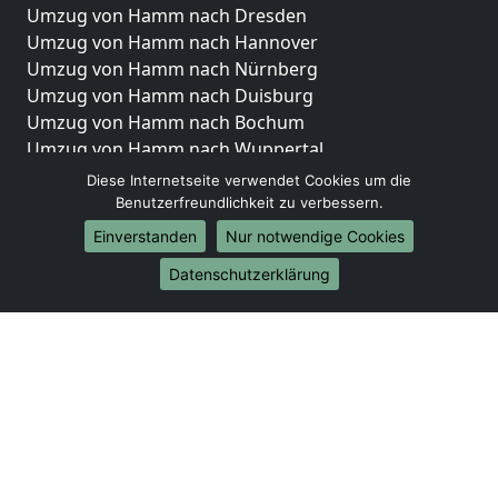
Umzug von Hamm nach Dresden
Umzug von Hamm nach Hannover
Umzug von Hamm nach Nürnberg
Umzug von Hamm nach Duisburg
Umzug von Hamm nach Bochum
Umzug von Hamm nach Wuppertal
Umzug von Hamm nach Bielefeld
Diese Internetseite verwendet Cookies um die
Umzug von Hamm nach Bonn
Benutzerfreundlichkeit zu verbessern.
Umzug von Hamm nach Münster
Einverstanden
Nur notwendige Cookies
Internationale-Umzüge
Datenschutzerklärung
Umzug von Hamm nach Brasilien
Umzug von Hamm nach Brunei Darussalam
Umzug von Hamm nach Burkina Faso
Umzug von Hamm nach Burundi
Umzug von Hamm nach Chile
Umzug von Hamm nach China
Umzug von Hamm nach Cookinseln
Umzug von Hamm nach Costa Rica