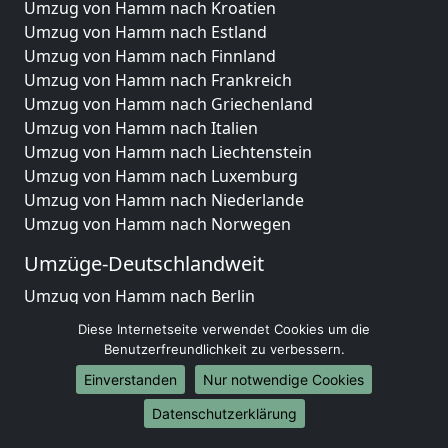
Umzug von Hamm nach Kroatien
Umzug von Hamm nach Estland
Umzug von Hamm nach Finnland
Umzug von Hamm nach Frankreich
Umzug von Hamm nach Griechenland
Umzug von Hamm nach Italien
Umzug von Hamm nach Liechtenstein
Umzug von Hamm nach Luxemburg
Umzug von Hamm nach Niederlande
Umzug von Hamm nach Norwegen
Umzüge-Deutschlandweit
Umzug von Hamm nach Berlin
Umzug von Hamm nach Hamburg
Diese Internetseite verwendet Cookies um die
Umzug von Hamm nach München
Benutzerfreundlichkeit zu verbessern.
Umzug von Hamm nach Köln
Einverstanden
Nur notwendige Cookies
Umzug von Hamm nach Frankfurt am Main
Datenschutzerklärung
Umzug von Hamm nach Stuttgart
Umzug von Hamm nach Düsseldorf