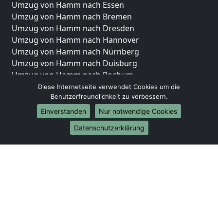
Umzug von Hamm nach Essen
Umzug von Hamm nach Bremen
Umzug von Hamm nach Dresden
Umzug von Hamm nach Hannover
Umzug von Hamm nach Nürnberg
Umzug von Hamm nach Duisburg
Umzug von Hamm nach Bochum
Umzug von Hamm nach Wuppertal
Diese Internetseite verwendet Cookies um die
Benutzerfreundlichkeit zu verbessern.
Umzug von Hamm nach Bielefeld
Umzug von Hamm nach Bonn
Einverstanden
Nur notwendige Cookies
Umzug von Hamm nach Münster
Datenschutzerklärung
Internationale-Umzüge
Umzug von Hamm nach Brasilien
Umzug von Hamm nach Brunei Darussalam
Umzug von Hamm nach Burkina Faso
Umzug von Hamm nach Burundi
Umzug von Hamm nach Chile
Umzug von Hamm nach China