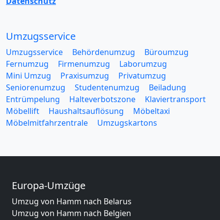
Datenschutz
Umzugsservice
Umzugsservice
Behördenumzug
Büroumzug
Fernumzug
Firmenumzug
Laborumzug
Mini Umzug
Praxisumzug
Privatumzug
Seniorenumzug
Studentenumzug
Beiladung
Entrümpelung
Halteverbotszone
Klaviertransport
Möbellift
Haushaltsauflösung
Möbeltaxi
Möbelmitfahrzentrale
Umzugskartons
Europa-Umzüge
Umzug von Hamm nach Belarus
Umzug von Hamm nach Belgien