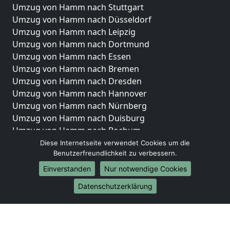
Umzug von Hamm nach Stuttgart
Umzug von Hamm nach Düsseldorf
Umzug von Hamm nach Leipzig
Umzug von Hamm nach Dortmund
Umzug von Hamm nach Essen
Umzug von Hamm nach Bremen
Umzug von Hamm nach Dresden
Umzug von Hamm nach Hannover
Umzug von Hamm nach Nürnberg
Umzug von Hamm nach Duisburg
Umzug von Hamm nach Bochum
Umzug von Hamm nach Wuppertal
Diese Internetseite verwendet Cookies um die
Benutzerfreundlichkeit zu verbessern.
Umzug von Hamm nach Bielefeld
Umzug von Hamm nach Bonn
Einverstanden
Nur notwendige Cookies
Umzug von Hamm nach Münster
Datenschutzerklärung
Internationale-Umzüge
Umzug von Hamm nach Brasilien
Umzug von Hamm nach Brunei Darussalam