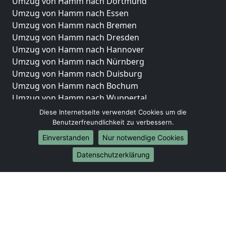
Umzug von Hamm nach Dortmund
Umzug von Hamm nach Essen
Umzug von Hamm nach Bremen
Umzug von Hamm nach Dresden
Umzug von Hamm nach Hannover
Umzug von Hamm nach Nürnberg
Umzug von Hamm nach Duisburg
Umzug von Hamm nach Bochum
Umzug von Hamm nach Wuppertal
Umzug von Hamm nach Bielefeld
Diese Internetseite verwendet Cookies um die
Umzug von Hamm nach Bonn
Benutzerfreundlichkeit zu verbessern.
Umzug von Hamm nach Münster
Einverstanden
Nur notwendige Cookies
Internationale-Umzüge
Datenschutzerklärung
Umzug von Hamm nach Brasilien
Umzug von Hamm nach Brunei Darussalam
Umzug von Hamm nach Burkina Faso
Umzug von Hamm nach Burundi
Umzug von Hamm nach Chile