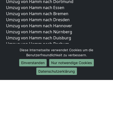
Umzug von Hamm nach Dortmund
Umzug von Hamm nach Essen
Umzug von Hamm nach Bremen
Umzug von Hamm nach Dresden
Umzug von Hamm nach Hannover
Umzug von Hamm nach Nürnberg
Umzug von Hamm nach Duisburg
Umzug von Hamm nach Bochum
Umzug von Hamm nach Wuppertal
Diese Internetseite verwendet Cookies um die
Benutzerfreundlichkeit zu verbessern.
Umzug von Hamm nach Bielefeld
Umzug von Hamm nach Bonn
Einverstanden
Nur notwendige Cookies
Umzug von Hamm nach Münster
Datenschutzerklärung
Internationale-Umzüge
Umzug von Hamm nach Brasilien
Umzug von Hamm nach Brunei Darussalam
Umzug von Hamm nach Burkina Faso
Umzug von Hamm nach Burundi
Umzug von Hamm nach Chile