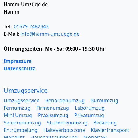
Hamm-Umzüge.de
Hamm
Tel.:
01579-2482343
E-Mail:
info@hamm-umzuege.de
Öffnungszeiten:
Mo - Sa: 09:00 - 19:30 Uhr
Impressum
Datenschutz
Umzugsservice
Umzugsservice
Behördenumzug
Büroumzug
Fernumzug
Firmenumzug
Laborumzug
Mini Umzug
Praxisumzug
Privatumzug
Seniorenumzug
Studentenumzug
Beiladung
Entrümpelung
Halteverbotszone
Klaviertransport
Möbellift
Haushaltsauflösung
Möbeltaxi