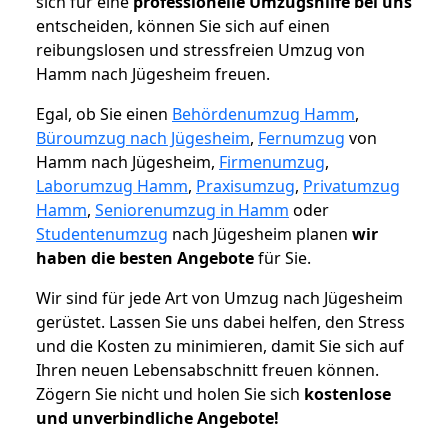
sich für eine
professionelle Umzugshilfe bei uns
entscheiden, können Sie sich auf einen
reibungslosen und stressfreien Umzug von
Hamm nach Jügesheim freuen.
Egal, ob Sie einen
Behördenumzug Hamm
,
Büroumzug nach Jügesheim
,
Fernumzug
von
Hamm nach Jügesheim,
Firmenumzug
,
Laborumzug Hamm
,
Praxisumzug
,
Privatumzug
Hamm
,
Seniorenumzug in Hamm
oder
Studentenumzug
nach Jügesheim planen
wir
haben die besten Angebote
für Sie.
Wir sind für jede Art von Umzug nach Jügesheim
gerüstet. Lassen Sie uns dabei helfen, den Stress
und die Kosten zu minimieren, damit Sie sich auf
Ihren neuen Lebensabschnitt freuen können.
Zögern Sie nicht und holen Sie sich
kostenlose
und unverbindliche Angebote!