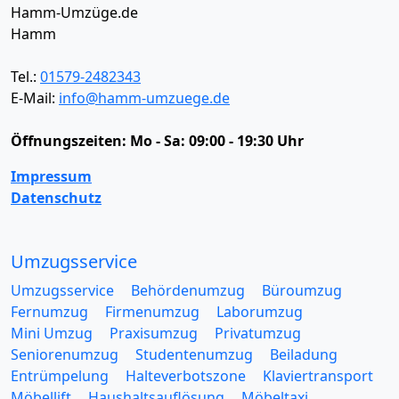
Hamm-Umzüge.de
Hamm
Tel.:
01579-2482343
E-Mail:
info@hamm-umzuege.de
Öffnungszeiten:
Mo - Sa: 09:00 - 19:30 Uhr
Impressum
Datenschutz
Umzugsservice
Umzugsservice
Behördenumzug
Büroumzug
Fernumzug
Firmenumzug
Laborumzug
Mini Umzug
Praxisumzug
Privatumzug
Seniorenumzug
Studentenumzug
Beiladung
Entrümpelung
Halteverbotszone
Klaviertransport
Möbellift
Haushaltsauflösung
Möbeltaxi