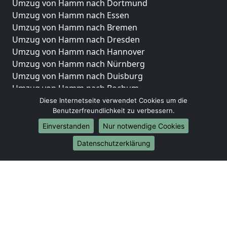
Umzug von Hamm nach Dortmund
Umzug von Hamm nach Essen
Umzug von Hamm nach Bremen
Umzug von Hamm nach Dresden
Umzug von Hamm nach Hannover
Umzug von Hamm nach Nürnberg
Umzug von Hamm nach Duisburg
Umzug von Hamm nach Bochum
Umzug von Hamm nach Wuppertal
Diese Internetseite verwendet Cookies um die
Benutzerfreundlichkeit zu verbessern.
Umzug von Hamm nach Bielefeld
Umzug von Hamm nach Bonn
Einverstanden
Nur notwendige Cookies
Umzug von Hamm nach Münster
Datenschutzerklärung
Internationale-Umzüge
Umzug von Hamm nach Brasilien
Umzug von Hamm nach Brunei Darussalam
Umzug von Hamm nach Burkina Faso
Umzug von Hamm nach Burundi
Umzug von Hamm nach Chile