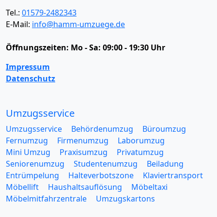
Tel.:
01579-2482343
E-Mail:
info@hamm-umzuege.de
Öffnungszeiten:
Mo - Sa: 09:00 - 19:30 Uhr
Impressum
Datenschutz
Umzugsservice
Umzugsservice
Behördenumzug
Büroumzug
Fernumzug
Firmenumzug
Laborumzug
Mini Umzug
Praxisumzug
Privatumzug
Seniorenumzug
Studentenumzug
Beiladung
Entrümpelung
Halteverbotszone
Klaviertransport
Möbellift
Haushaltsauflösung
Möbeltaxi
Möbelmitfahrzentrale
Umzugskartons