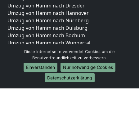
Umzug von Hamm nach Dresden
Umzug von Hamm nach Hannover
Umzug von Hamm nach Nürnberg
Umzug von Hamm nach Duisburg
Umzug von Hamm nach Bochum
Umzug von Hamm nach Wuppertal
Umzug von Hamm nach Bielefeld
Diese Internetseite verwendet Cookies um die
Umzug von Hamm nach Bonn
Benutzerfreundlichkeit zu verbessern.
Umzug von Hamm nach Münster
Einverstanden
Nur notwendige Cookies
Internationale-Umzüge
Datenschutzerklärung
Umzug von Hamm nach Brasilien
Umzug von Hamm nach Brunei Darussalam
Umzug von Hamm nach Burkina Faso
Umzug von Hamm nach Burundi
Umzug von Hamm nach Chile
Umzug von Hamm nach China
Umzug von Hamm nach Cookinseln