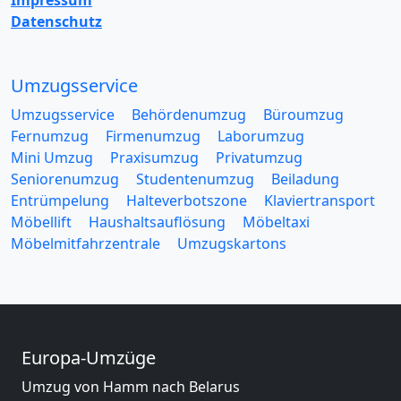
Impressum
Datenschutz
Umzugsservice
Umzugsservice
Behördenumzug
Büroumzug
Fernumzug
Firmenumzug
Laborumzug
Mini Umzug
Praxisumzug
Privatumzug
Seniorenumzug
Studentenumzug
Beiladung
Entrümpelung
Halteverbotszone
Klaviertransport
Möbellift
Haushaltsauflösung
Möbeltaxi
Möbelmitfahrzentrale
Umzugskartons
Europa-Umzüge
Umzug von Hamm nach Belarus