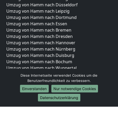
Umzug von Hamm nach Düsseldorf
Umzug von Hamm nach Leipzig
Umzug von Hamm nach Dortmund
Umzug von Hamm nach Essen
Umzug von Hamm nach Bremen
Umzug von Hamm nach Dresden
Umzug von Hamm nach Hannover
Umzug von Hamm nach Nürnberg
Umzug von Hamm nach Duisburg
Umzug von Hamm nach Bochum
Umzug von Hamm nach Wuppertal
Umzug von Hamm nach Bielefeld
Diese Internetseite verwendet Cookies um die
Umzug von Hamm nach Bonn
Benutzerfreundlichkeit zu verbessern.
Umzug von Hamm nach Münster
Einverstanden
Nur notwendige Cookies
Internationale-Umzüge
Datenschutzerklärung
Umzug von Hamm nach Brasilien
Umzug von Hamm nach Brunei Darussalam