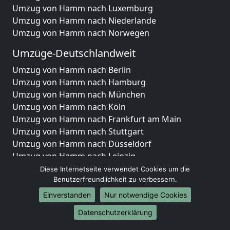
Umzug von Hamm nach Luxemburg
Umzug von Hamm nach Niederlande
Umzug von Hamm nach Norwegen
Umzüge-Deutschlandweit
Umzug von Hamm nach Berlin
Umzug von Hamm nach Hamburg
Umzug von Hamm nach München
Umzug von Hamm nach Köln
Umzug von Hamm nach Frankfurt am Main
Umzug von Hamm nach Stuttgart
Umzug von Hamm nach Düsseldorf
Umzug von Hamm nach Leipzig
Umzug von Hamm nach Dortmund
Diese Internetseite verwendet Cookies um die
Benutzerfreundlichkeit zu verbessern.
Umzug von Hamm nach Essen
Umzug von Hamm nach Bremen
Einverstanden
Nur notwendige Cookies
Umzug von Hamm nach Dresden
Datenschutzerklärung
Umzug von Hamm nach Hannover