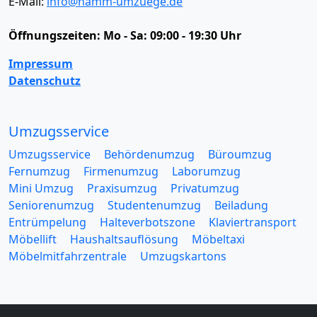
E-Mail:
info@hamm-umzuege.de
Öffnungszeiten:
Mo - Sa: 09:00 - 19:30 Uhr
Impressum
Datenschutz
Umzugsservice
Umzugsservice
Behördenumzug
Büroumzug
Fernumzug
Firmenumzug
Laborumzug
Mini Umzug
Praxisumzug
Privatumzug
Seniorenumzug
Studentenumzug
Beiladung
Entrümpelung
Halteverbotszone
Klaviertransport
Möbellift
Haushaltsauflösung
Möbeltaxi
Möbelmitfahrzentrale
Umzugskartons