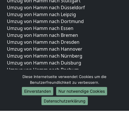
Umzug von Hamm nach Stuttgart
Umzug von Hamm nach Düsseldorf
Umzug von Hamm nach Leipzig
Umzug von Hamm nach Dortmund
Umzug von Hamm nach Essen
Umzug von Hamm nach Bremen
Umzug von Hamm nach Dresden
Umzug von Hamm nach Hannover
Umzug von Hamm nach Nürnberg
Umzug von Hamm nach Duisburg
Umzug von Hamm nach Bochum
Umzug von Hamm nach Wuppertal
Diese Internetseite verwendet Cookies um die
Benutzerfreundlichkeit zu verbessern.
Umzug von Hamm nach Bielefeld
Umzug von Hamm nach Bonn
Einverstanden
Nur notwendige Cookies
Umzug von Hamm nach Münster
Datenschutzerklärung
Internationale-Umzüge
Umzug von Hamm nach Brasilien
Umzug von Hamm nach Brunei Darussalam